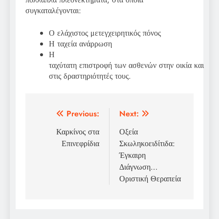
συγκαταλέγονται:
Ο ελάχιστος μετεγχειρητικός πόνος
Η ταχεία ανάρρωση
Η
ταχύτατη επιστροφή των ασθενών στην οικία και
στις δραστηριότητές τους.
Πλοήγηση
Previous:
Next:
άρθρων
Καρκίνος στα
Οξεία
Επινεφρίδια
Σκωληκοειδίτιδα:
Έγκαιρη
Διάγνωση…
Οριστική Θεραπεία