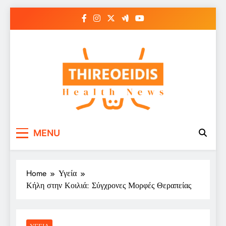
Skip
to
content
Παθήσεις Θυρεοειδούς
Ενημερωτικό Portal για την Υγεία
MENU
– Thireoeidis
Home
Υγεία
Κήλη στην Κοιλιά: Σύγχρονες Μορφές Θεραπείας