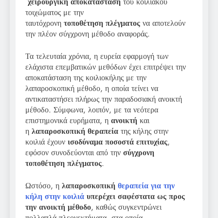
χειρουργική
αποκατάσταση
του κοιλιακού
τοιχώματος με την
ταυτόχρονη
τοποθέτηση
πλέγματος
να αποτελούν
την πλέον σύγχρονη μέθοδο αναφοράς.
Τα τελευταία χρόνια, η ευρεία εφαρμογή των
ελάχιστα επεμβατικών μεθόδων έχει επιτρέψει την
αποκατάσταση της κοιλιοκήλης με την
λαπαροσκοπική μέθοδο, η οποία τείνει να
αντικαταστήσει πλήρως την παραδοσιακή ανοικτή
μέθοδο. Σύμφωνα, λοιπόν, με τα νεότερα
επιστημονικά ευρήματα, η
ανοικτή
και
η
λαπαροσκοπική
θεραπεία
της κήλης στην
κοιλιά έχουν
ισοδύναμα ποσοστά επιτυχίας
,
εφόσον συνοδεύονται από την
σύγχρονη
τοποθέτηση
πλέγματος
.
Ωστόσο, η
λαπαροσκοπική
θεραπεία για την
κήλη στην κοιλιά
υπερέχει σαφέστατα ως προς
την ανοικτή μέθοδο
, καθώς συγκεντρώνει
πολλαπλά πλεονεκτήματα, στα οποία