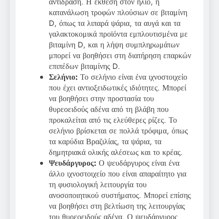
αντίδραση. Η έκθεση στον ήλιο, η
κατανάλωση τροφών πλούσιων σε βιταμίνη
D, όπως τα λιπαρά ψάρια, τα αυγά και τα
γαλακτοκομικά προϊόντα εμπλουτισμένα με
βιταμίνη D, και η λήψη συμπληρωμάτων
μπορεί να βοηθήσει στη διατήρηση επαρκών
επιπέδων βιταμίνης D.
Σελήνιο:
Το σελήνιο είναι ένα ιχνοστοιχείο
που έχει αντιοξειδωτικές ιδιότητες. Μπορεί
να βοηθήσει στην προστασία του
θυρεοειδούς αδένα από τη βλάβη που
προκαλείται από τις ελεύθερες ρίζες. Το
σελήνιο βρίσκεται σε πολλά τρόφιμα, όπως
τα καρύδια Βραζιλίας, τα ψάρια, τα
δημητριακά ολικής αλέσεως και το κρέας.
Ψευδάργυρος:
Ο ψευδάργυρος είναι ένα
άλλο ιχνοστοιχείο που είναι απαραίτητο για
τη φυσιολογική λειτουργία του
ανοσοποιητικού συστήματος. Μπορεί επίσης
να βοηθήσει στη βελτίωση της λειτουργίας
του θυρεοειδούς αδένα. Ο ψευδάργυρος