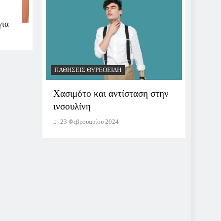
για
ΠΑΘΉΣΕΙΣ ΘΥΡΕΟΕΙΔΉ
ΠΑΘΉΣΕ
η: Ποια
Χασιμότο και αντίσταση στην
Επίσκ
ινσουλίνη
Τι περ
23 Φεβρουαρίου 2024
23 Φε