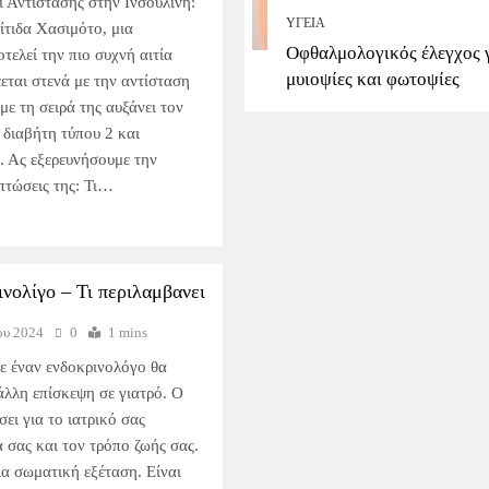
 Αντίστασης στην Ινσουλίνη:
ΥΓΕΊΑ
ίτιδα Χασιμότο, μια
Οφθαλμολογικός έλεγχος 
τελεί την πιο συχνή αιτία
μυιοψίες και φωτοψίες
εται στενά με την αντίσταση
με τη σειρά της αυξάνει τον
 διαβήτη τύπου 2 και
ΠΑΘΉΣΕΙΣ ΘΥΡΕΟΕΙΔΉ
. Ας εξερευνήσουμε την
ιπτώσεις της: Τι…
Αυξημένη Παραθορμόν
συμπτώματα προκαλεί;
23 Φεβρουαρίου 2024
νολίγο – Τι περιλαμβανει
ου 2024
0
1 mins
ε έναν ενδοκρινολόγο θα
άλλη επίσκεψη σε γιατρό. Ο
ει για το ιατρικό σας
 σας και τον τρόπο ζωής σας.
α σωματική εξέταση. Είναι