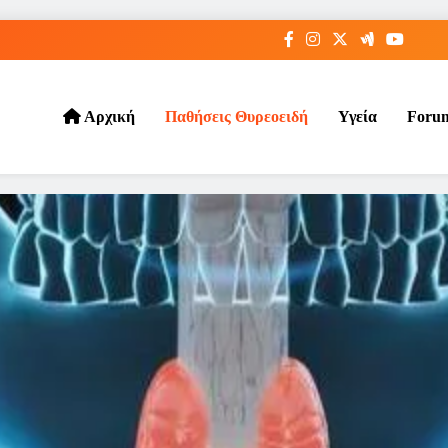
Αρχική
Παθήσεις Θυρεοειδή
Υγεία
Foru
hireoeidis