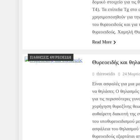
δομικό στοιχείο για τις 
Τ4). Τα επίπεδα Tg στο 
χρησιμοποιηθούν για την
του θυρεοειδούς και για
θυρεοειδούς. Χαμηλή Θ
Read More
ΠΑΘΉΣΕΙΣ ΘΥΡΕΟΕΙΔΉ
Θυρεοειδής και θηλ
thireoeidis
24 Μαρτί
Είναι ασφαλές για μια μ
να θηλάσει; Ο θηλασμός 
για τις περισσότερες γυν
χορήγηση θυροξίνης θεω
αυθαίρετη διακοπή της ε
του υποθυρεοειδισμού με
ασφάλεια του θηλασμού 
θυρεοειδούς εξαρτάται 