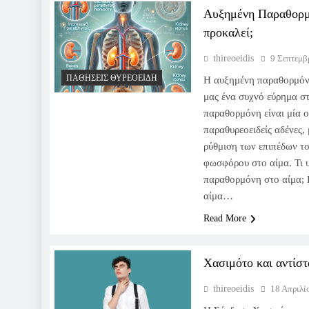
Αυξημένη Παραθορμ
προκαλεί;
thireoeidis
9 Σεπτεμβ
ΠΑΘΉΣΕΙΣ ΘΥΡΕΟΕΙΔΉ
Η αυξημένη παραθορμόνη
μας ένα συχνό εύρημα στ
παραθορμόνη είναι μία 
παραθυρεοειδείς αδένες, 
ρύθμιση των επιπέδων το
φωσφόρου στο αίμα. Τι 
παραθορμόνη στο αίμα;
αίμα…
Read More
Χασιμότο και αντίστ
thireoeidis
18 Απριλί