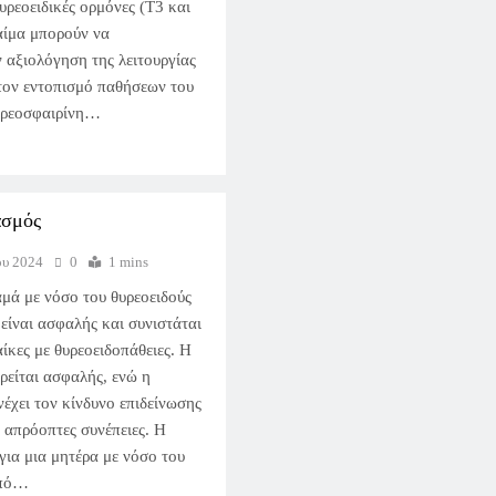
θυρεοειδικές ορμόνες (Τ3 και
αίμα μπορούν να
 αξιολόγηση της λειτουργίας
 τον εντοπισμό παθήσεων του
υρεοσφαιρίνη…
ασμός
ου 2024
0
1 mins
αμά με νόσο του θυρεοειδούς
είναι ασφαλής και συνιστάται
αίκες με θυρεοειδοπάθειες. Η
ρείται ασφαλής, ενώ η
νέχει τον κίνδυνο επιδείνωσης
 απρόοπτες συνέπειες. Η
για μια μητέρα με νόσο του
από…