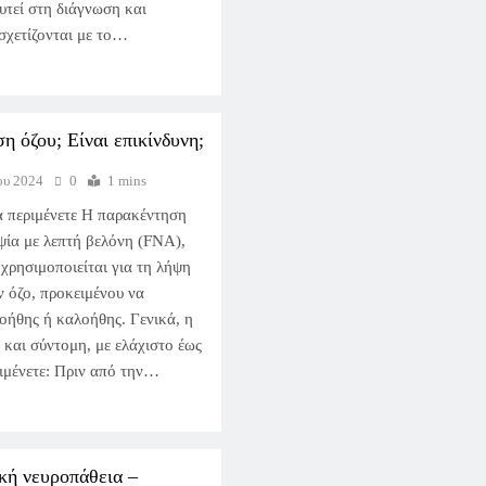
ευτεί στη διάγνωση και
σχετίζονται με το…
η όζου; Είναι επικίνδυνη;
ου 2024
0
1 mins
α περιμένετε Η παρακέντηση
ψία με λεπτή βελόνη (FNA),
 χρησιμοποιείται για τη λήψη
ν όζο, προκειμένου να
κοήθης ή καλοήθης. Γενικά, η
η και σύντομη, με ελάχιστο έως
ριμένετε: Πριν από την…
κή νευροπάθεια –