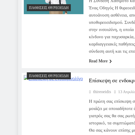
Η Σύνδεση Χασιμότο και
Ένας Οδηγός Η θυρεοειδ
ΠΑΘΉΣΕΙΣ ΘΥΡΕΟΕΙΔΉ
αυτοάνοση ασθένεια, απο
υποθυρεοειδισμού. Συνδέ
στην ινσουλίνη, η οποία 
κίνδυνο για παχυσαρκία,
καρδιαγγειακές παθήσεις
σύνδεση αυτή και τις επ
Read More
ΠΑΘΉΣΕΙΣ ΘΥΡΕΟΕΙΔΉ
Επίσκεψη σε ενδοκρι
thireoeidis
13 Απριλί
Η πρώτη σας επίσκεψη σ
μοιάζει με οποιαδήποτε 
γιατρός σας θα σας ρωτήσ
ιστορικό, τα συμπτώματά
Θα σας κάνουν επίσης μι