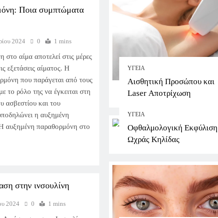
όνη: Ποια συμπτώματα
ρίου 2024
0
1 mins
 στο αίμα αποτελεί στις μέρες
ις εξετάσεις αίματος. Η
ΥΓΕΊΑ
ορμόνη που παράγεται από τους
Αισθητική Προσώπου και
με το ρόλο της να έγκειται στη
Laser Αποτρίχωση
υ ασβεστίου και του
ΥΓΕΊΑ
υποδηλώνει η αυξημένη
 Η αυξημένη παραθορμόνη στο
Οφθαλμολογική Εκφύλιση
Ωχράς Κηλίδας
αση στην ινσουλίνη
ου 2024
0
1 mins