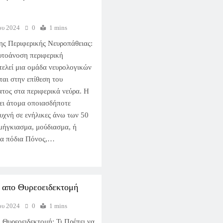
ου 2024
0
1 mins
ς Περιφερικής Νευροπάθειας:
υτοάνοση περιφερική
ελεί μια ομάδα νευρολογικών
αι στην επίθεση του
τος στα περιφερικά νεύρα. Η
ει άτομα οποιασδήποτε
συχνή σε ενήλικες άνω των 50
μήγκιασμα, μούδιασμα, ή
 τα πόδια Πόνος,…
 απο Θυρεοειδεκτομή
ου 2024
0
1 mins
 Θυρεοειδεκτομή: Τι Πρέπει να