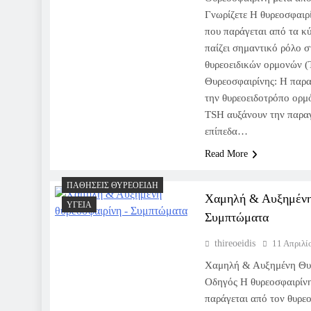
Γνωρίζετε Η θυρεοσφαιρί
που παράγεται από τα κύ
παίζει σημαντικό ρόλο 
θυρεοειδικών ορμονών (
Θυρεοσφαιρίνης: Η παρα
την θυρεοειδοτρόπο ορμ
TSH αυξάνουν την παρα
επίπεδα…
Read More
ΠΑΘΉΣΕΙΣ ΘΥΡΕΟΕΙΔΉ
Χαμηλή & Αυξημένη
ΥΓΕΊΑ
Συμπτώματα
thireoeidis
11 Απριλί
Χαμηλή & Αυξημένη Θυ
Οδηγός Η θυρεοσφαιρίνη 
παράγεται από τον θυρεο