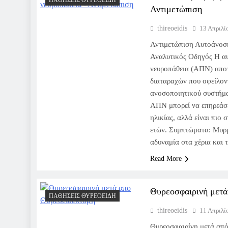
ΠΑΘΉΣΕΙΣ ΘΥΡΕΟΕΙΔΉ
Αντιμετώπιση
thireoeidis
13 Απριλί
Αντιμετώπιση Αυτοάνοση
Αναλυτικός Οδηγός Η α
νευροπάθεια (ΑΠΝ) αποτ
διαταραχών που οφείλοντ
ανοσοποιητικού συστήμα
ΑΠΝ μπορεί να επηρεάσ
ηλικίας, αλλά είναι πιο 
ετών. Συμπτώματα: Μυρ
αδυναμία στα χέρια και
Read More
Θυρεοσφαιρινή μετά
ΠΑΘΉΣΕΙΣ ΘΥΡΕΟΕΙΔΉ
thireoeidis
11 Απριλί
Θυρεοσφαιρίνη μετά από