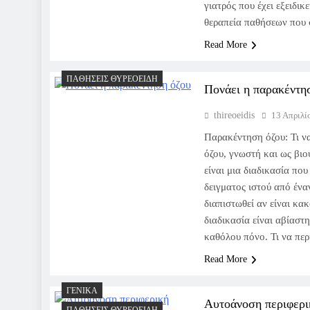
γιατρός που έχει εξειδικ
θεραπεία παθήσεων που 
Read More
ΠΑΘΉΣΕΙΣ ΘΥΡΕΟΕΙΔΉ
Πονάει η παρακέντησ
thireoeidis
13 Απριλί
Παρακέντηση όζου: Τι ν
όζου, γνωστή και ως βιο
είναι μια διαδικασία που
δειγματος ιστού από ένα
διαπιστωθεί αν είναι κα
διαδικασία είναι αβίαστ
καθόλου πόνο. Τι να πε
Read More
ΓΕΝΙΚΆ
Αυτοάνοση περιφερι