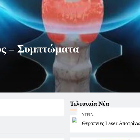
ύς – Συμπτώματα
Τελευταία Νέα
ΥΓΕΊΑ
Θεραπείες Laser Αποτρίχ