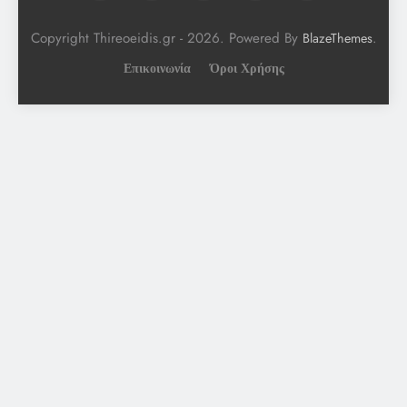
Copyright Thireoeidis.gr - 2026. Powered By
.
BlazeThemes
Επικοινωνία
Όροι Χρήσης