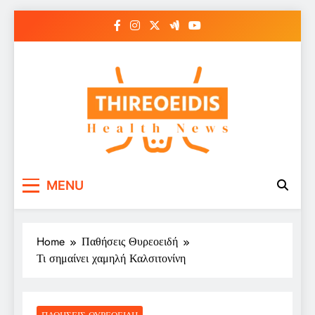
Skip
to
content
Παθήσεις Θυρεοειδούς
Ενημερωτικό Portal για την Υγεία
MENU
– Thireoeidis
Home
Παθήσεις Θυρεοειδή
Τι σημαίνει χαμηλή Καλσιτονίνη