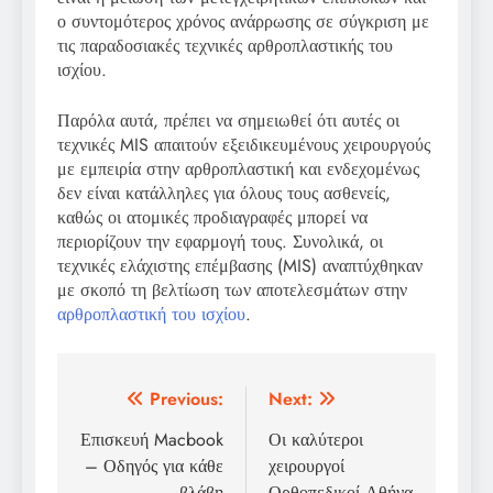
ο συντομότερος χρόνος ανάρρωσης σε σύγκριση με
τις παραδοσιακές τεχνικές αρθροπλαστικής του
ισχίου.
Παρόλα αυτά, πρέπει να σημειωθεί ότι αυτές οι
τεχνικές MIS απαιτούν εξειδικευμένους χειρουργούς
με εμπειρία στην αρθροπλαστική και ενδεχομένως
δεν είναι κατάλληλες για όλους τους ασθενείς,
καθώς οι ατομικές προδιαγραφές μπορεί να
περιορίζουν την εφαρμογή τους. Συνολικά, οι
τεχνικές ελάχιστης επέμβασης (MIS) αναπτύχθηκαν
με σκοπό τη βελτίωση των αποτελεσμάτων στην
αρθροπλαστική του ισχίου
.
Πλοήγηση
Previous:
Next:
άρθρων
Επισκευή Macbook
Οι καλύτεροι
– Οδηγός για κάθε
χειρουργοί
βλάβη
Ορθοπεδικοί Αθήνα