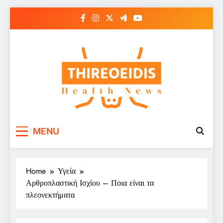
Skip
to
content
Παθήσεις Θυρεοειδούς
Ενημερωτικό Portal για την Υγεία
MENU
– Thireoeidis
Home
Υγεία
Αρθροπλαστική Ισχίου – Ποια είναι τα
πλεονεκτήματα