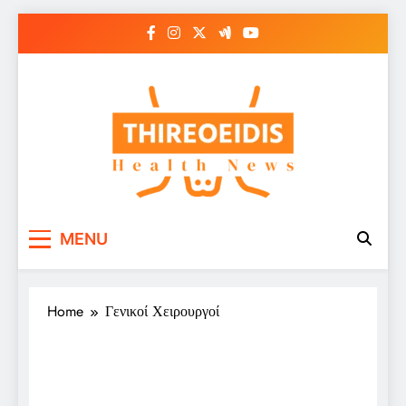
Skip
to
content
Παθήσεις Θυρεοειδούς
Ενημερωτικό Portal για την Υγεία
MENU
– Thireoeidis
Home
Γενικοί Χειρουργοί