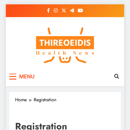
Skip
to
content
Παθήσεις Θυρεοειδούς
Ενημερωτικό Portal για την Υγεία
MENU
– Thireoeidis
Home
Registration
Registration