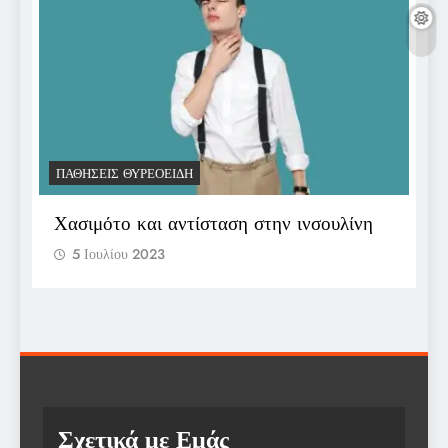
ΠΑΘΉΣΕΙΣ ΘΥΡΕΟΕΙΔΉ
Π
Χασιμότο και αντίσταση στην ινσουλίνη
Ε
π
5 Ιουλίου 2023
Σχετικά με Εμάς