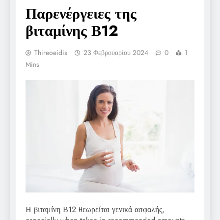
Παρενέργειες της
βιταμίνης Β12
Thireoeidis
23 Φεβρουαρίου 2024
0
1
Mins
Η βιταμίνη Β12 θεωρείται γενικά ασφαλής,