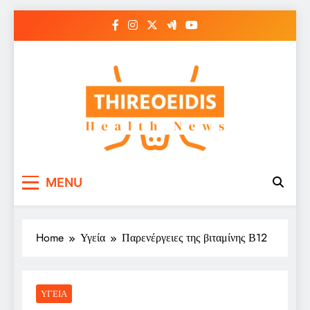
Skip
to
content
Παθήσεις Θυρεοειδούς
Ενημερωτικό Portal για την Υγεία
MENU
– Thireoeidis
Home
Υγεία
Παρενέργειες της βιταμίνης Β12
ΥΓΕΊΑ