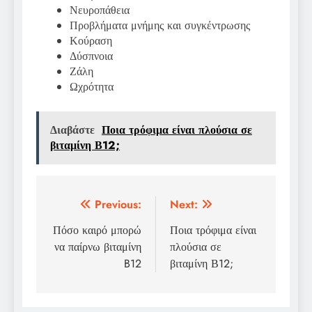
Νευροπάθεια
Προβλήματα μνήμης και συγκέντρωσης
Κούραση
Δύσπνοια
Ζάλη
Ωχρότητα
Διαβάστε
Ποια τρόφιμα είναι πλούσια σε
βιταμίνη Β12;
Πλοήγηση
Previous:
Next:
άρθρων
Πόσο καιρό μπορώ
Ποια τρόφιμα είναι
να παίρνω βιταμίνη
πλούσια σε
B12
βιταμίνη Β12;