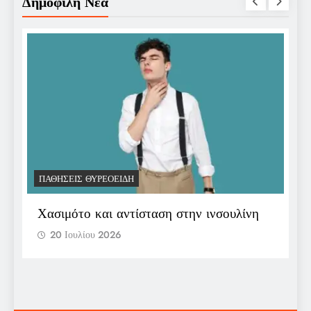
Δημοφιλή Νέα
ΠΑΘΉΣΕΙΣ ΘΥΡΕΟΕΙΔΉ
Π
Χασιμότο και αντίσταση στην ινσουλίνη
Ε
π
20 Ιουλίου 2026