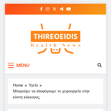
Skip
to
content
Παθήσεις Θυρεοειδούς
Ενημερωτικό Portal για την Υγεία
MENU
– Thireoeidis
Home
Υγεία
Μπορούμε να αποφύγουμε το χειρουργείο στην
κύστη κόκκυγος;