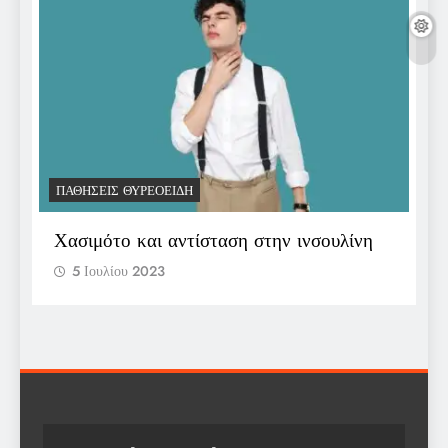
ΠΑΘΉΣΕΙΣ ΘΥΡΕΟΕΙΔΉ
Π
Χασιμότο και αντίσταση στην ινσουλίνη
Ε
π
5 Ιουλίου 2023