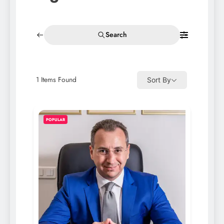
Search
1
Items Found
Sort By
POPULAR