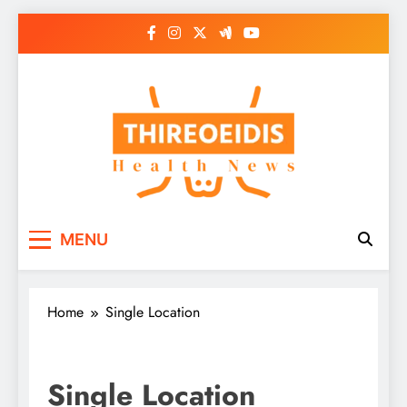
Skip
to
content
Παθήσεις Θυρεοειδούς
Ενημερωτικό Portal για την Υγεία
MENU
– Thireoeidis
Home
Single Location
Single Location